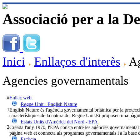
Associació per a la D
Inici
Enllaços d'interès
Ag
Agencies governamentals
#
Enllaç web
Regne Unit - English Nature
1
English Nature és l'agència governamental britànica per la protec
característiques de la natura del Regne Unit.Et proposen una pàgina
Estats Units d'Amèrica del Nord - EPA
2
Creada l'any 1970, l'EPA consta entre les agències governamental
pàgina web et connecta als programes governamentals i a la base d
Escòcia